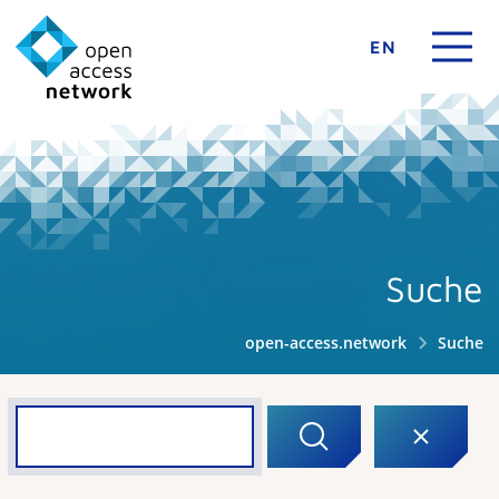
EN
Suche
open-access.network
Suche