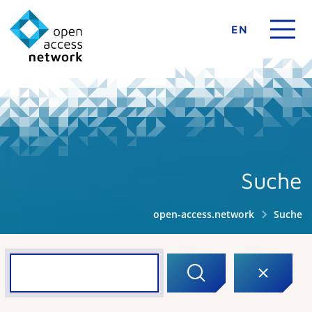
EN
Suche
open-access.network
Suche