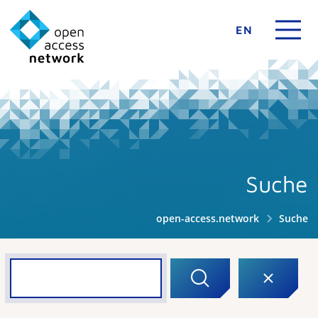
EN
Suche
open-access.network
Suche