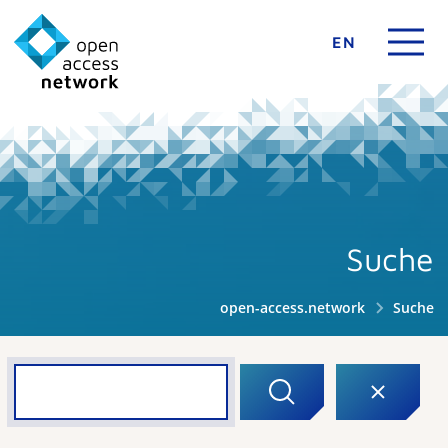
EN
Suche
open-access.network
Suche