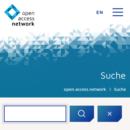
EN
Suche
open-access.network
Suche