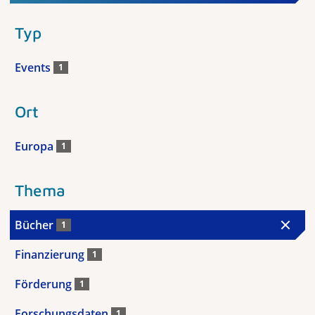
Typ
Events
1
Ort
Europa
1
Thema
Bücher
1
Finanzierung
1
Förderung
1
Forschungsdaten
1