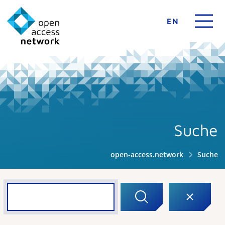
EN
Suche
open-access.network
Suche