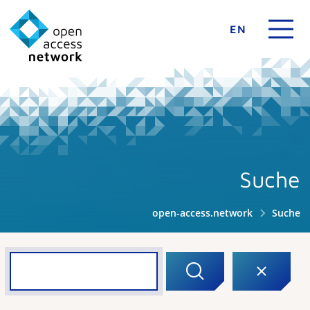
EN
Suche
open-access.network
Suche