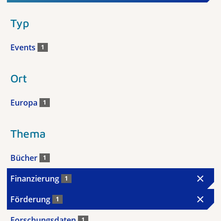
Typ
Events
1
Ort
Europa
1
Thema
Bücher
1
Finanzierung
1
Förderung
1
Forschungsdaten
1