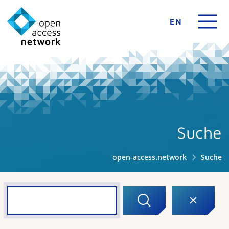
EN
Suche
open-access.network
Suche