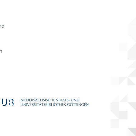
nd
ch