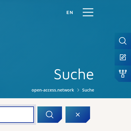
EN
Suche
open-access.network
Suche