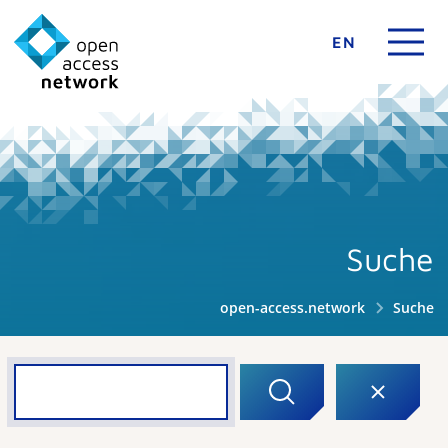
EN
Suche
open-access.network
Suche