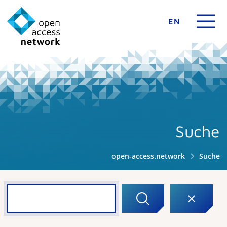
EN
Suche
open-access.network
Suche