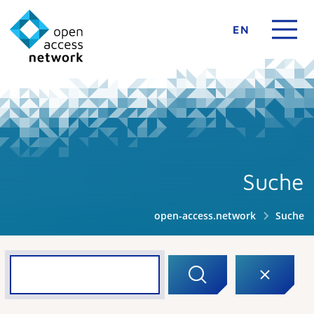
EN
Suche
open-access.network
Suche