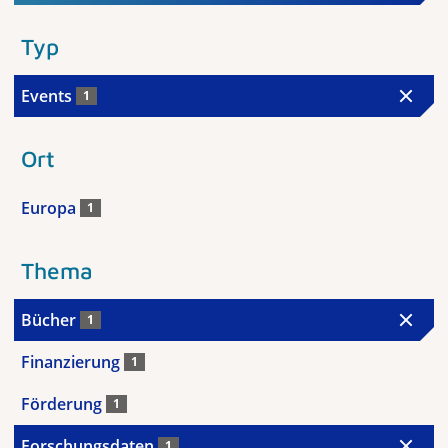
Typ
Events
1
Ort
Europa
1
Thema
Bücher
1
Finanzierung
1
Förderung
1
Forschungsdaten
1