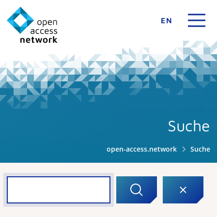
EN
Suche
open-access.network
Suche