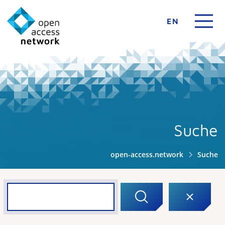
EN
Suche
open-access.network
Suche