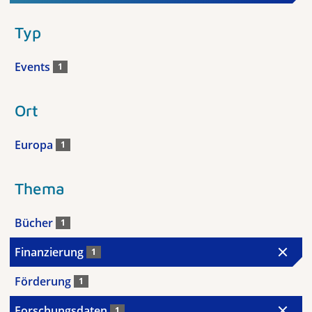
Typ
Events
1
Ort
Europa
1
Thema
Bücher
1
Finanzierung
1
Förderung
1
Forschungsdaten
1