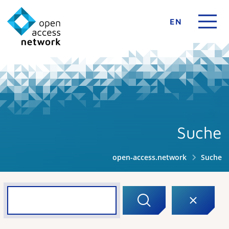
EN
Suche
open-access.network
Suche