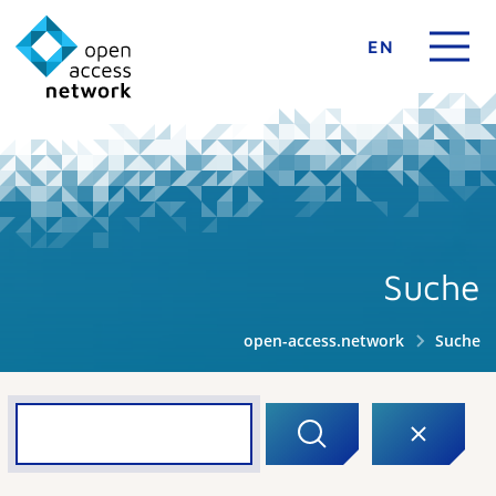
EN
Suche
open-access.network
Suche