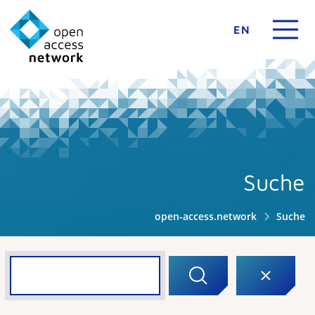
EN
Suche
open-access.network
Suche