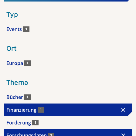
Typ
Events
1
Ort
Europa
1
Thema
Bücher
1
Finanzierung
1
Förderung
1
Forschungsdaten
1