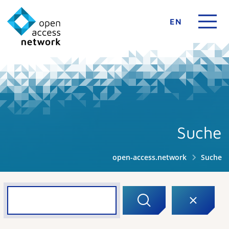
EN
Suche
open-access.network
Suche