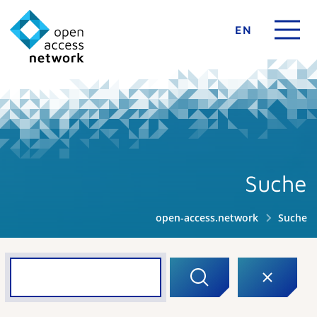
EN
Suche
open-access.network
Suche