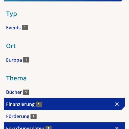
Typ
Events
1
Ort
Europa
1
Thema
Bücher
1
Finanzierung
1
Förderung
1
Forschungsdaten
1