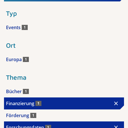
Typ
Events
1
Ort
Europa
1
Thema
Bücher
1
Finanzierung
1
Förderung
1
Forschungsdaten
1