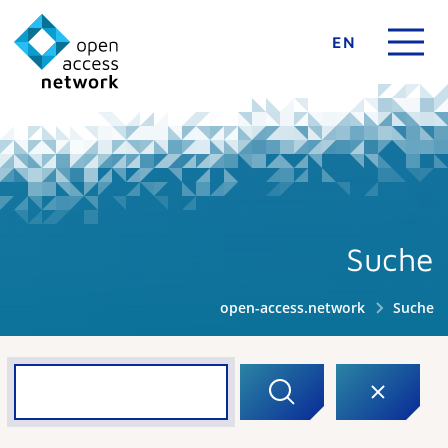
EN
Suche
open-access.network
Suche