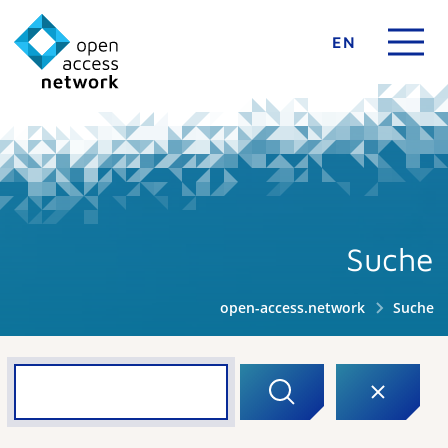
EN
Suche
open-access.network
Suche