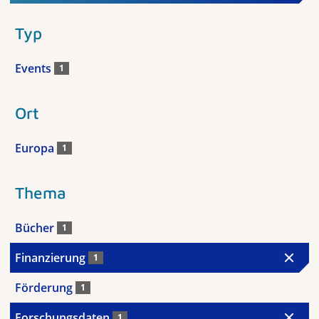
Typ
Events
1
Ort
Europa
1
Thema
Bücher
1
Finanzierung
1
Förderung
1
Forschungsdaten
1