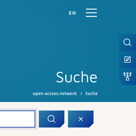
EN
Suche
open-access.network
Suche