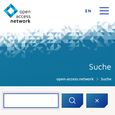
EN
Suche
open-access.network
Suche