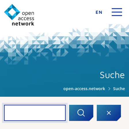
EN
Suche
open-access.network
Suche