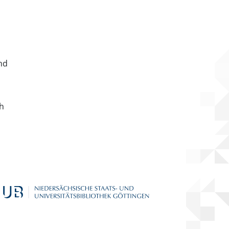
nd
ch