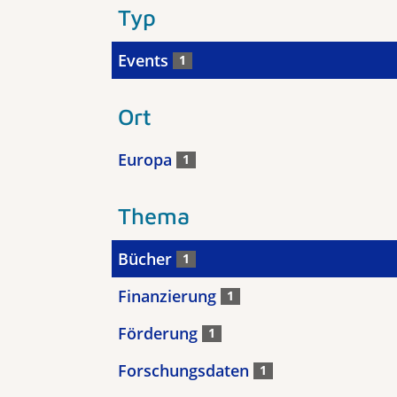
Typ
Events
1
Ort
Europa
1
Thema
Bücher
1
Finanzierung
1
Förderung
1
Forschungsdaten
1