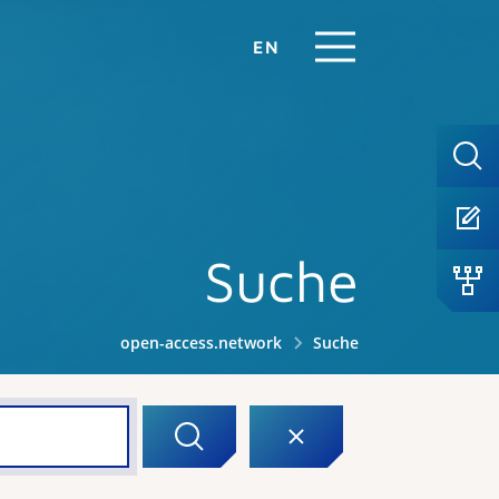
EN
Suche
open-access.network
Suche