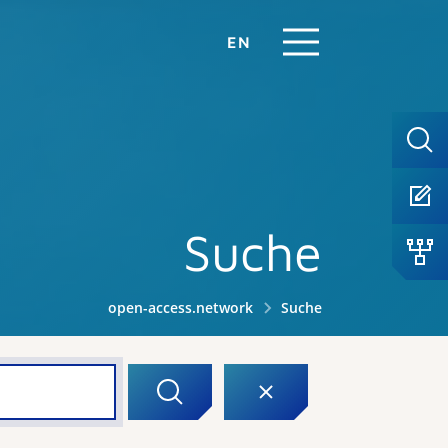
EN
Suche
open-access.network
Suche