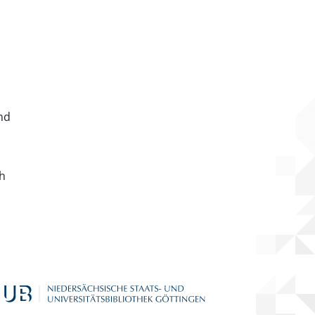
nd
ch