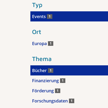
Typ
Events
1
Ort
Europa
1
Thema
Bücher
1
Finanzierung
1
Förderung
1
Forschungsdaten
1