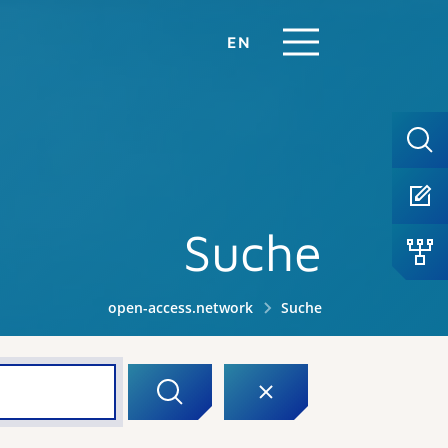
EN
Suche
open-access.network
Suche