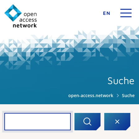
EN
Suche
open-access.network
Suche