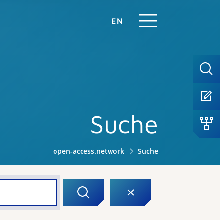
EN
Suche
open-access.network
Suche