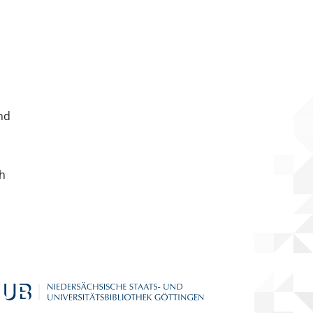
nd
ch