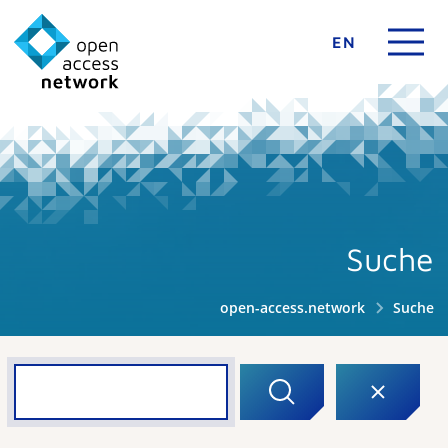
EN
Suche
open-access.network
Suche