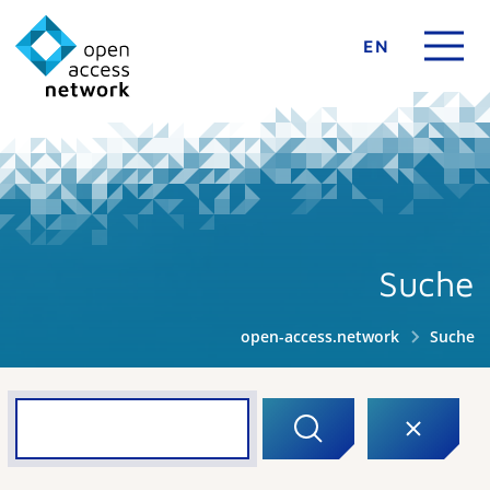
EN
Suche
open-access.network
Suche