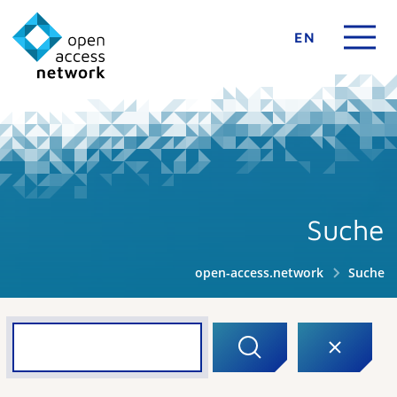
EN
Suche
open-access.network
Suche