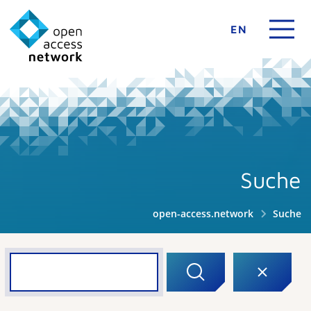
EN
Suche
open-access.network
Suche