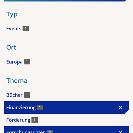
Typ
Events
1
Ort
Europa
1
Thema
Bücher
1
Finanzierung
1
Förderung
1
Forschungsdaten
1