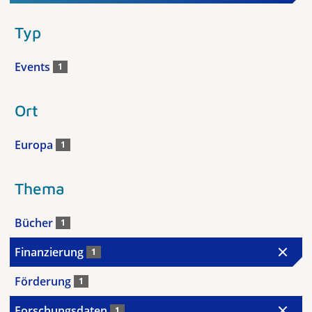
Typ
Events
1
Ort
Europa
1
Thema
Bücher
1
Finanzierung
1
Förderung
1
Forschungsdaten
1