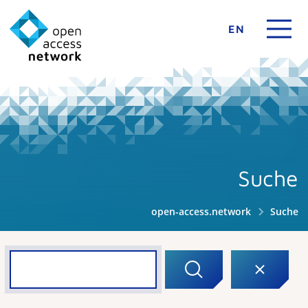
EN
Suche
open-access.network
Suche