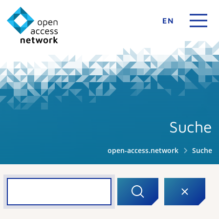
EN
Suche
open-access.network
Suche