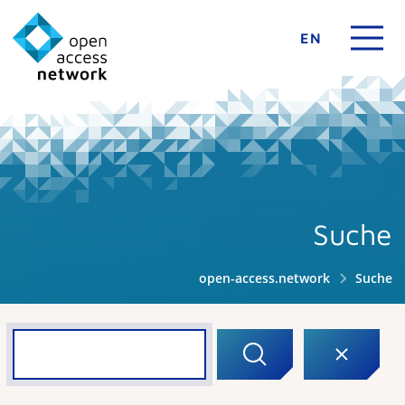
EN
Suche
open-access.network
Suche