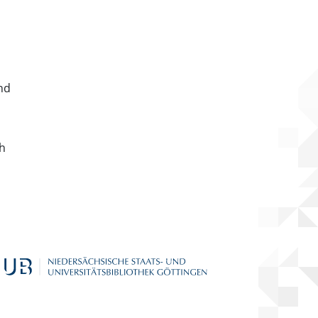
nd
ch