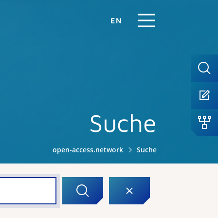
EN
Suche
open-access.network
Suche