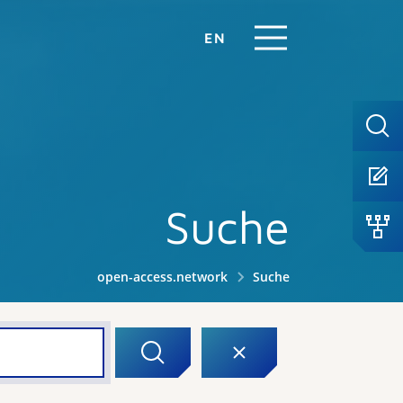
EN
Suche
open-access.network
Suche