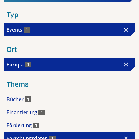
Typ
Events
1
Ort
Europa
1
Thema
Bücher
1
Finanzierung
1
Förderung
1
Forschungsdaten
1