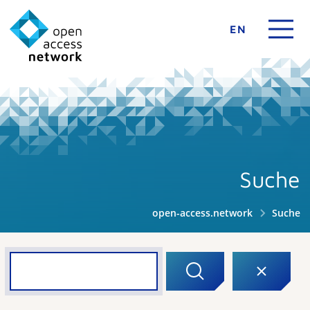
EN
Suche
open-access.network
Suche