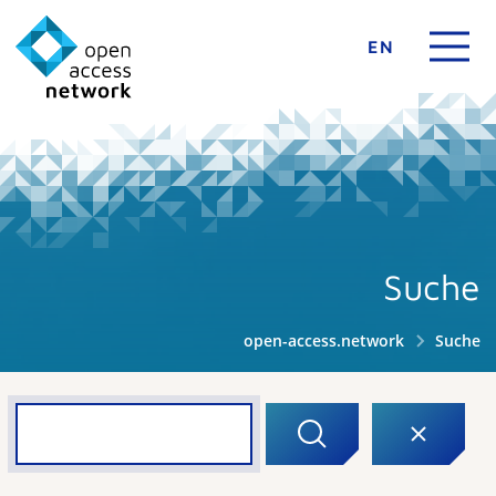
EN
Suche
open-access.network
Suche