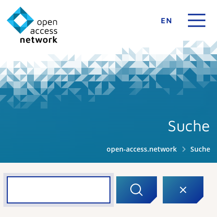
EN
Suche
open-access.network
Suche