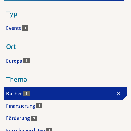
Typ
Events
1
Ort
Europa
1
Thema
Bücher
1
Finanzierung
1
Förderung
1
Forschungsdaten
1