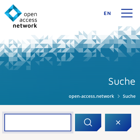
EN
Suche
open-access.network
Suche