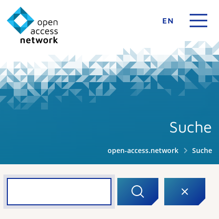
EN
Suche
open-access.network
Suche