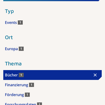
Typ
Events
1
Ort
Europa
1
Thema
Bücher
1
Finanzierung
1
Förderung
1
Forschungsdaten
1