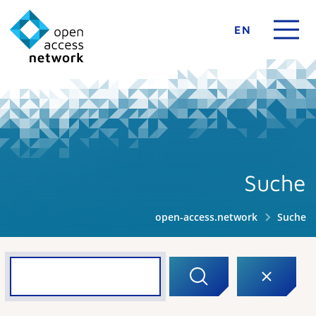
EN
Suche
open-access.network
Suche