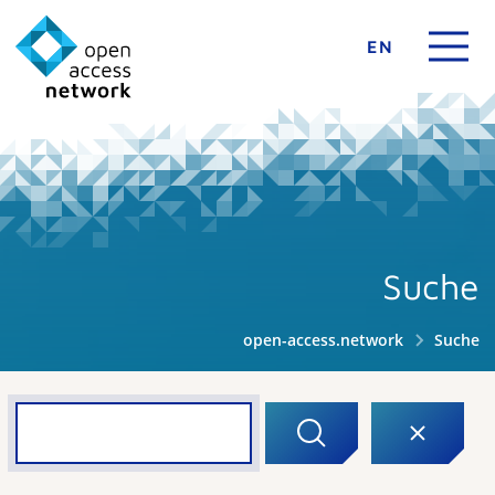
EN
Suche
open-access.network
Suche