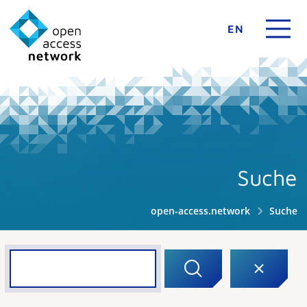
EN
Suche
open-access.network
Suche