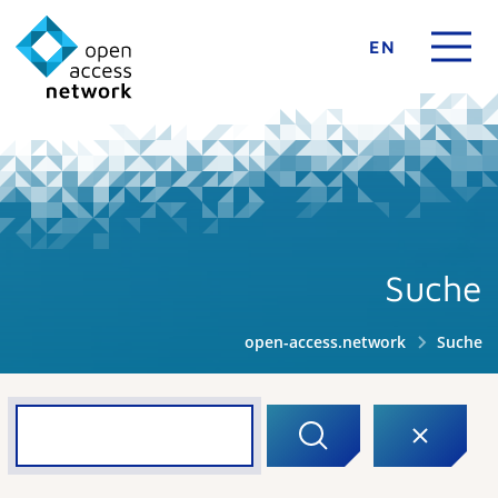
EN
Suche
open-access.network
Suche