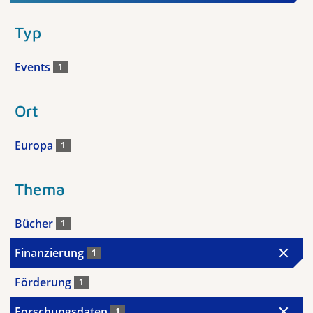
Typ
Events
1
Ort
Europa
1
Thema
Bücher
1
Finanzierung
1
Förderung
1
Forschungsdaten
1