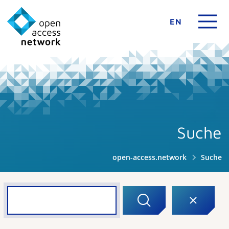
EN
Suche
open-access.network
Suche