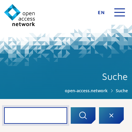
EN
Suche
open-access.network
Suche