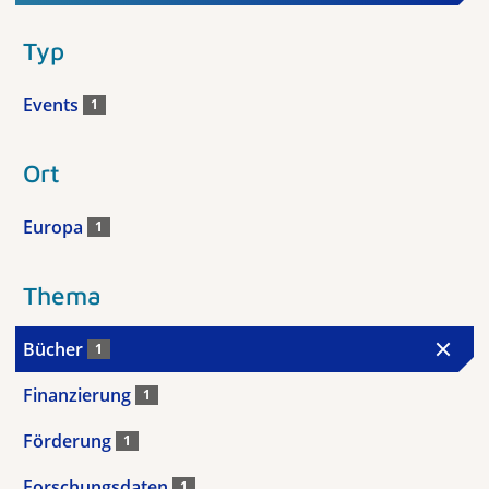
Typ
Events
1
Ort
Europa
1
Thema
Bücher
1
Finanzierung
1
Förderung
1
Forschungsdaten
1