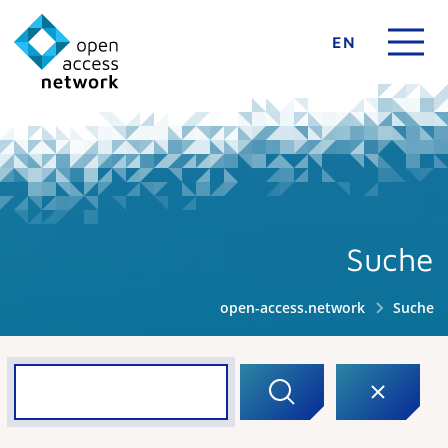
EN
Suche
open-access.network
Suche